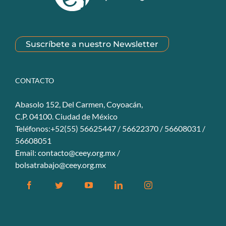
Suscríbete a nuestro Newsletter
CONTACTO
Abasolo 152, Del Carmen, Coyoacán,
C.P. 04100. Ciudad de México
Teléfonos:+52(55) 56625447 / 56622370 / 56608031 /
56608051
Email:
contacto@ceey.org.mx
/
bolsatrabajo@ceey.org.mx
Facebook
Twitter
YouTube
Linkedin
Instagram