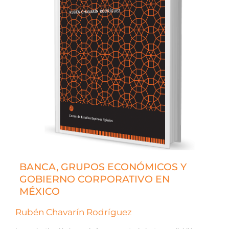
BANCA, GRUPOS ECONÓMICOS Y
GOBIERNO CORPORATIVO EN
MÉXICO
Rubén Chavarín Rodríguez