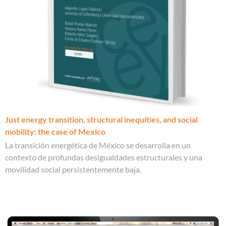
Just energy transition, structural inequities, and social
mobility: the case of Mexico
La transición energética de México se desarrolla en un
contexto de profundas desigualdades estructurales y una
movilidad social persistentemente baja.