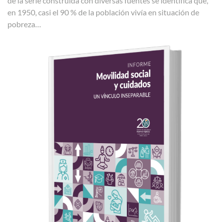
de la serie construida con diversas fuentes se identifica que,
en 1950, casi el 90 % de la población vivía en situación de
pobreza…