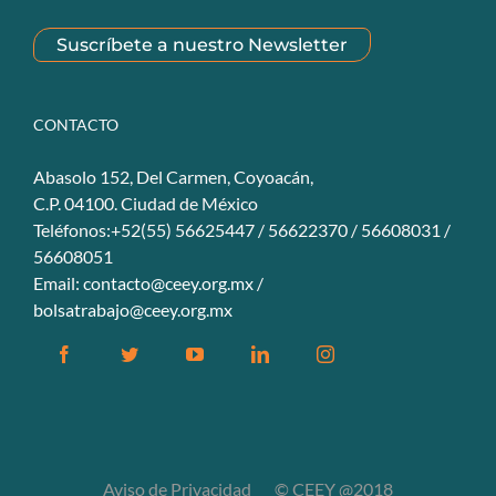
Suscríbete a nuestro Newsletter
CONTACTO
Abasolo 152, Del Carmen, Coyoacán,
C.P. 04100. Ciudad de México
Teléfonos:+52(55) 56625447 / 56622370 / 56608031 /
56608051
Email:
contacto@ceey.org.mx
/
bolsatrabajo@ceey.org.mx
Facebook
Twitter
YouTube
Linkedin
Instagram
Aviso de Privacidad
© CEEY @2018