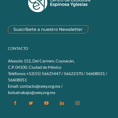
Suscríbete a nuestro Newsletter
CONTACTO
Abasolo 152, Del Carmen, Coyoacán,
C.P. 04100. Ciudad de México
Teléfonos:+52(55) 56625447 / 56622370 / 56608031 /
56608051
Email:
contacto@ceey.org.mx
/
bolsatrabajo@ceey.org.mx
Facebook
Twitter
YouTube
Linkedin
Instagram