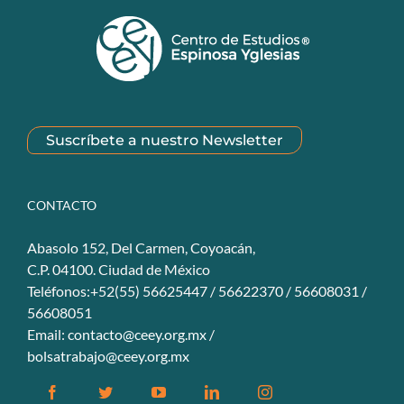
Suscríbete a nuestro Newsletter
CONTACTO
Abasolo 152, Del Carmen, Coyoacán,
C.P. 04100. Ciudad de México
Teléfonos:+52(55) 56625447 / 56622370 / 56608031 /
56608051
Email:
contacto@ceey.org.mx
/
bolsatrabajo@ceey.org.mx
Facebook
Twitter
YouTube
Linkedin
Instagram