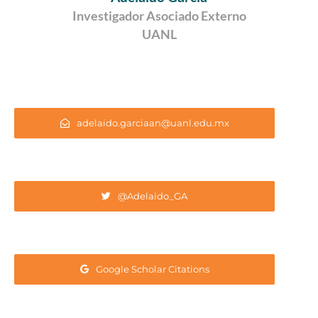
Investigador Asociado Externo
UANL
adelaido.garciaan@uanl.edu.mx
@Adelaido_GA
Google Scholar Citations