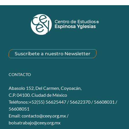
Suscríbete a nuestro Newsletter
CONTACTO
Abasolo 152, Del Carmen, Coyoacán,
C.P. 04100. Ciudad de México
Teléfonos:+52(55) 56625447 / 56622370 / 56608031 /
56608051
Email:
contacto@ceey.org.mx
/
bolsatrabajo@ceey.org.mx