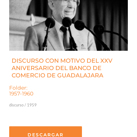
DISCURSO CON MOTIVO DEL XXV
ANIVERSARIO DEL BANCO DE
COMERCIO DE GUADALAJARA
Folder:
1957-1960
discurso / 1959
DESCARGAR