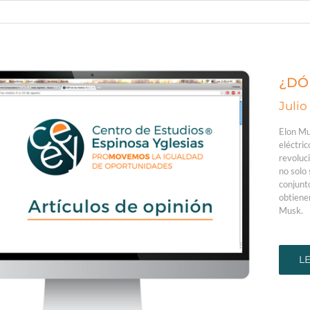
¿DÓ
Julio
Elon Mu
eléctri
revoluc
no solo 
conjunt
obtiene
Musk.
L