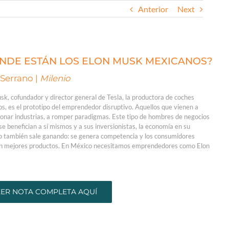
Anterior
Next
NDE ESTÁN LOS ELON MUSK MEXICANOS?
 Serrano |
Milenio
sk, cofundador y director general de Tesla, la productora de coches
cos, es el prototipo del emprendedor disruptivo. Aquellos que vienen a
ionar industrias, a romper paradigmas. Este tipo de hombres de negocios
se benefician a sí mismos y a sus inversionistas, la economía en su
o también sale ganando: se genera competencia y los consumidores
n mejores productos. En México necesitamos emprendedores como Elon
EER NOTA COMPLETA AQUÍ