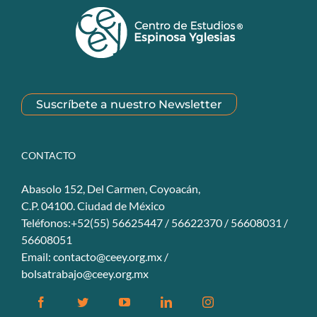
Suscríbete a nuestro Newsletter
CONTACTO
Abasolo 152, Del Carmen, Coyoacán,
C.P. 04100. Ciudad de México
Teléfonos:+52(55) 56625447 / 56622370 / 56608031 /
56608051
Email:
contacto@ceey.org.mx
/
bolsatrabajo@ceey.org.mx
Facebook
Twitter
YouTube
Linkedin
Instagram