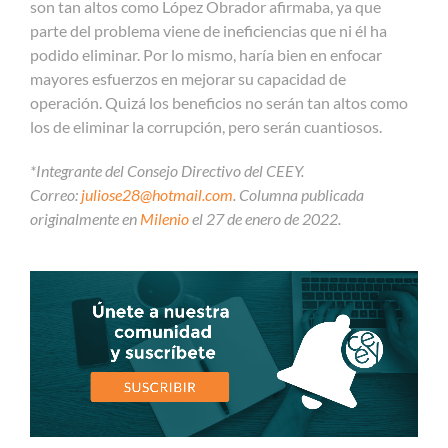
son tan altos como López Obrador afirmaba, ya que
parte del problema viene de ineficiencias que ni él ha
podido eliminar. Por lo mismo, haría bien en enfocar
mayores esfuerzos en mejorar su capacidad de
operación. Quizá los beneficios no serán tan altos como
los de eliminar la corrupción, pero serán cuantiosos.
*Integrante del Consejo Directivo del CEEY.
Correo:
juliose28@hotmail.com
. Columna publicada
originalmente en
Milenio
el 27 de enero de 2022.