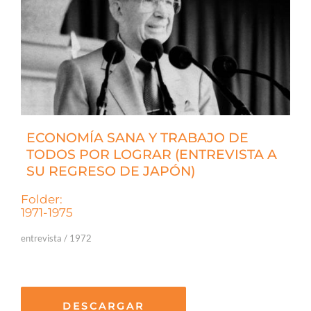
ECONOMÍA SANA Y TRABAJO DE
TODOS POR LOGRAR (ENTREVISTA A
SU REGRESO DE JAPÓN)
Folder:
1971-1975
entrevista / 1972
DESCARGAR