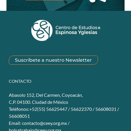
Suscríbete a nuestro Newsletter
CONTACTO
Abasolo 152, Del Carmen, Coyoacán,
C.P. 04100. Ciudad de México
Teléfonos:+52(55) 56625447 / 56622370 / 56608031 /
56608051
Email:
contacto@ceey.org.mx
/
bolsatrabajo@ceey.org.mx