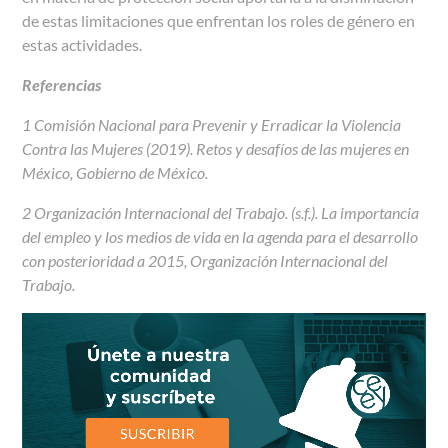
de estas limitaciones que enfrentan los roles de género en
estas actividades.
Referencias
1 Comisión Nacional para Prevenir y Erradicar la Violencia
Contra las Mujeres (2019). Retos y desafíos de las mujeres en
México, Gobierno de México.
2
Organización Internacional del Trabajo. (s.f.). La importancia
del empleo y los medios de vida en la agenda para el desarrollo
con posterioridad a 2015, Organización Internacional del
Trabajo.