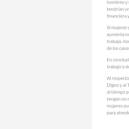
hombres y m
tendrían un
financiera 
Si mujeres 
aumenta mu
trabaja, mo
de los caso
En conclus
trabajo o d
Al respecto
Digno y al 
al tiempo 
tengan un m
mujeres pue
para atende