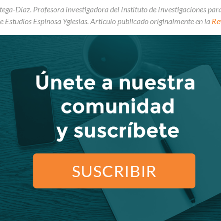
tega-Díaz. Profesora investigadora del Instituto de Investigaciones pa
e Estudios Espinosa Yglesias. Artículo publicado originalmente en la
Re