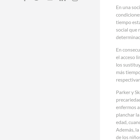
En una soci
condiciones
tiempo esta
social que 
determinad
En consecu
el acceso l
los sustitu
más tiempo 
respectiva
Parker y Sk
precariedad
enfermos ap
planchar la
edad, cuand
Además, la 
de los niño