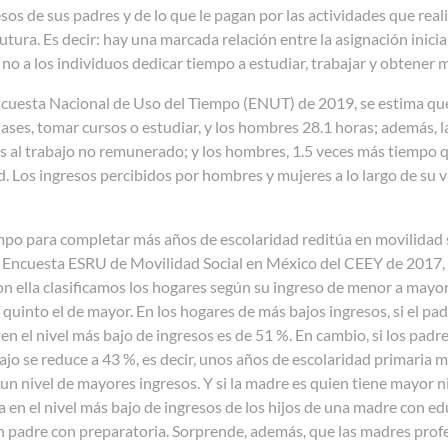
esos de sus padres y de lo que le pagan por las actividades que real
utura. Es decir: hay una marcada relación entre la asignación inicia
 no a los individuos dedicar tiempo a estudiar, trabajar y obtener 
ncuesta Nacional de Uso del Tiempo (ENUT) de 2019, se estima que
 clases, tomar cursos o estudiar, y los hombres 28.1 horas; además
 al trabajo no remunerado; y los hombres, 1.5 veces más tiempo qu
. Los ingresos percibidos por hombres y mujeres a lo largo de su v
mpo para completar más años de escolaridad reditúa en movilidad s
 Encuesta ESRU de Movilidad Social en México del CEEY de 2017, d
n ella clasificamos los hogares según su ingreso de menor a mayor 
l quinto el de mayor. En los hogares de más bajos ingresos, si el pad
en el nivel más bajo de ingresos es de 51 %. En cambio, si los padr
ajo se reduce a 43 %, es decir, unos años de escolaridad primaria
un nivel de mayores ingresos. Y si la madre es quien tiene mayor n
a en el nivel más bajo de ingresos de los hijos de una madre con 
n padre con preparatoria. Sorprende, además, que las madres profes