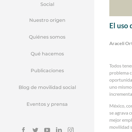
Social
Nuestro origen
El uso 
Quiénes somos
Araceli Or
Qué hacemos
Todos tenem
Publicaciones
problema co
oportunidad
uno mismo y
Blog de movilidad social
incrementa 
Eventos y prensa
México, com
se agrava c
mejor emple
movilidad s