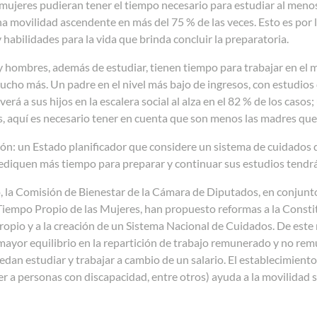
ujeres pudieran tener el tiempo necesario para estudiar al menos
a movilidad ascendente en más del 75 % de las veces. Esto es por l
y habilidades para la vida que brinda concluir la preparatoria.
y hombres, además de estudiar, tienen tiempo para trabajar en el
cho más. Un padre en el nivel más bajo de ingresos, con estudios
verá a sus hijos en la escalera social al alza en el 82 % de los caso
s, aquí es necesario tener en cuenta que son menos las madres que
ión: un Estado planificador que considere un sistema de cuidados
ediquen más tiempo para preparar y continuar sus estudios tendrá
, la Comisión de Bienestar de la Cámara de Diputados, en conjunt
Tiempo Propio de las Mujeres, han propuesto reformas a la Consti
propio y a la creación de un Sistema Nacional de Cuidados. De es
ayor equilibrio en la repartición de trabajo remunerado y no rem
dan estudiar y trabajar a cambio de un salario. El establecimiento
r a personas con discapacidad, entre otros) ayuda a la movilidad 