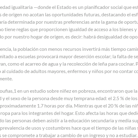
edad igualitaria —donde el Estado es un planificador social que es
 de origen no acotan las oportunidades futuras, destacando el esf
ría determinada por nuestras preferencias ante la gama de oportun
no tiene reglas que proporcionen igualdad de acceso a los bienes y 
o por nuestro hogar de origen, es decir: habrá desigualdad de o
encia, la población con menos recursos invertirá más tiempo cami
imitado a escuelas provocará mayor deserción escolar; la falta de s
yan, como el acarreo de agua y la recolección de leña para cocinar. 
al cuidado de adultos mayores, enfermos y niños por no contar con
mente.
oufias,1 en un estudio sobre niñez en pobreza, encontraron que la 
 y el sexo de la persona desde muy temprana edad: el 2.5 % de lo
roximadamente 1.7 horas por día. Mientras que el 20 % de las niña
 ropa para los integrantes del hogar. Esto afecta las horas que de
o las personas deben asistir a la educación secundaria y media sup
prevalencia de usos y costumbres hace que el tiempo de las niñas s
s se compromete a trabajar a cambio de un ingreso y no a estudia