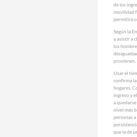
de los ingr
movilidad f
permitirá o
Según la E
a asistir a
los hombres
desigualdad
provienen.
Usar el tie
confirma la
hogares. Co
ingreso y e
a quedarse 
nivel más b
personas a 
persistenci
que la de u