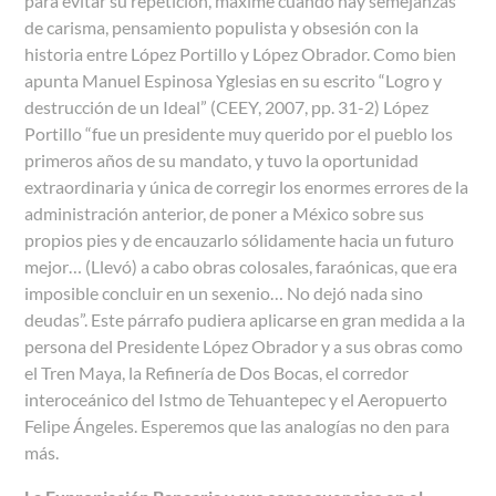
para evitar su repetición, máxime cuando hay semejanzas
de carisma, pensamiento populista y obsesión con la
historia entre López Portillo y López Obrador. Como bien
apunta Manuel Espinosa Yglesias en su escrito “Logro y
destrucción de un Ideal” (CEEY, 2007, pp. 31-2) López
Portillo “fue un presidente muy querido por el pueblo los
primeros años de su mandato, y tuvo la oportunidad
extraordinaria y única de corregir los enormes errores de la
administración anterior, de poner a México sobre sus
propios pies y de encauzarlo sólidamente hacia un futuro
mejor… (Llevó) a cabo obras colosales, faraónicas, que era
imposible concluir en un sexenio… No dejó nada sino
deudas”. Este párrafo pudiera aplicarse en gran medida a la
persona del Presidente López Obrador y a sus obras como
el Tren Maya, la Refinería de Dos Bocas, el corredor
interoceánico del Istmo de Tehuantepec y el Aeropuerto
Felipe Ángeles. Esperemos que las analogías no den para
más.