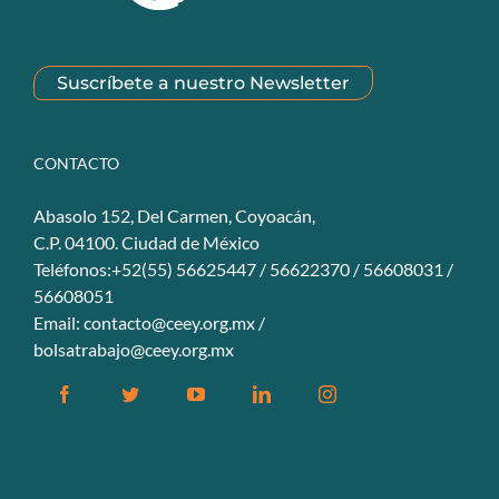
Suscríbete a nuestro Newsletter
CONTACTO
Abasolo 152, Del Carmen, Coyoacán,
C.P. 04100. Ciudad de México
Teléfonos:+52(55) 56625447 / 56622370 / 56608031 /
56608051
Email:
contacto@ceey.org.mx
/
bolsatrabajo@ceey.org.mx
Facebook
Twitter
YouTube
Linkedin
Instagram