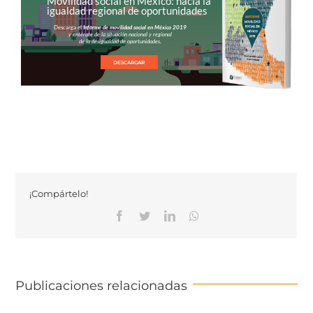
Movilidad social en México: hacia la
igualdad regional de oportunidades
Descarga el
Informe de movilidad social en México 2019
y entérate de la situación nacional y regional
de la desigualdad de oportunidades.
DESCARGAR
¡Compártelo!
Facebook
Twitter
Linkedin
Whatsapp
Publicaciones relacionadas