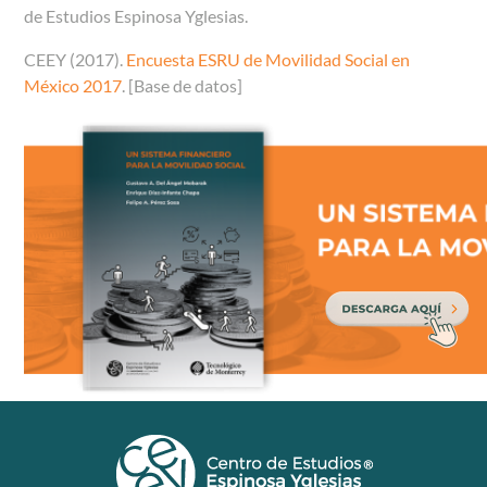
de Estudios Espinosa Yglesias.
CEEY (2017).
Encuesta ESRU de Movilidad Social en
México 2017
. [Base de datos]