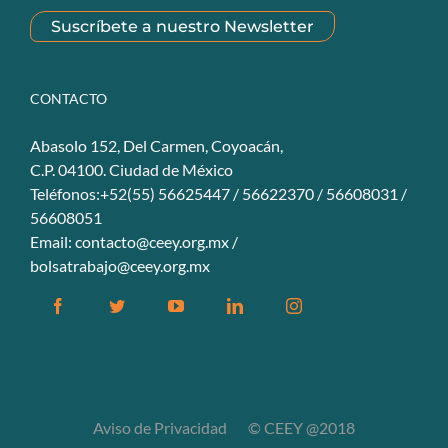
Suscríbete a nuestro Newsletter
CONTACTO
Abasolo 152, Del Carmen, Coyoacán,
C.P. 04100. Ciudad de México
Teléfonos:+52(55) 56625447 / 56622370 / 56608031 /
56608051
Email:
contacto@ceey.org.mx
/
bolsatrabajo@ceey.org.mx
Facebook
Twitter
YouTube
Linkedin
Instagram
Aviso de Privacidad
© CEEY @2018