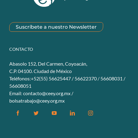
Suscríbete a nuestro Newsletter
CONTACTO
Abasolo 152, Del Carmen, Coyoacán,
C.P. 04100. Ciudad de México
Teléfonos:+52(55) 56625447 / 56622370 / 56608031 /
56608051
Email:
contacto@ceey.org.mx
/
bolsatrabajo@ceey.org.mx
Facebook
Twitter
YouTube
Linkedin
Instagram