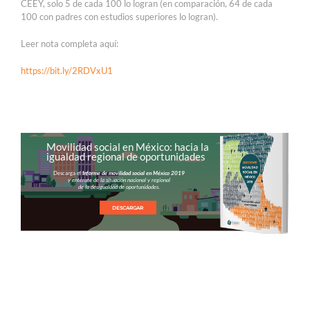
CEEY, solo 5 de cada 100 lo logran (en comparación, 64 de cada
100 con padres con estudios superiores lo logran).
Leer nota completa aquí:
https://bit.ly/2RDVxU1
Movilidad social en México: hacia la
igualdad regional de oportunidades
Descarga el
Informe de movilidad social en México 2019
y entérate de la situación nacional y regional
de la desigualdad de oportunidades.
DESCARGAR