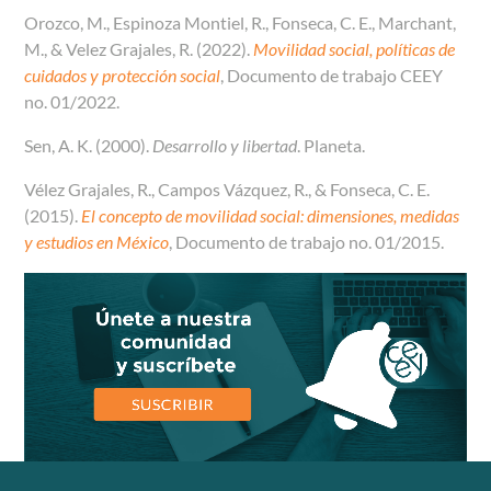
Orozco, M., Espinoza Montiel, R., Fonseca, C. E., Marchant,
M., & Velez Grajales, R. (2022).
Movilidad social, políticas de
cuidados y protección social
, Documento de trabajo CEEY
no. 01/2022.
Sen, A. K. (2000).
Desarrollo y libertad
. Planeta.
Vélez Grajales, R., Campos Vázquez, R., & Fonseca, C. E.
(2015).
El concepto de movilidad social: dimensiones, medidas
y estudios en México
, Documento de trabajo no. 01/2015.