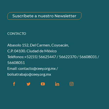
Suscríbete a nuestro Newsletter
CONTACTO
Abasolo 152, Del Carmen, Coyoacán,
C.P. 04100. Ciudad de México
Teléfonos:+52(55) 56625447 / 56622370 / 56608031 /
56608051
Email:
contacto@ceey.org.mx
/
bolsatrabajo@ceey.org.mx
Facebook
Twitter
YouTube
Linkedin
Instagram