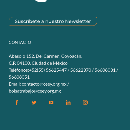
Suscríbete a nuestro Newsletter
CONTACTO
Abasolo 152, Del Carmen, Coyoacán,
C.P. 04100. Ciudad de México
Teléfonos:+52(55) 56625447 / 56622370 / 56608031 /
56608051
Email:
contacto@ceey.org.mx
/
bolsatrabajo@ceey.org.mx
Facebook
Twitter
YouTube
Linkedin
Instagram