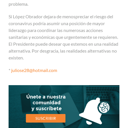
problema.
Si López Obrador dejara de menospreciar el riesgo del
coronavirus podría asumir una posición de mayor
liderazgo para coordinar las numerosas acciones
sanitarias y económicas que urgentemente se requieren.
El Presidente puede desear que estemos en una realidad
alternativa. Por desgracia, las realidades alternativas no
existen.
*
juliose28@hotmail.com