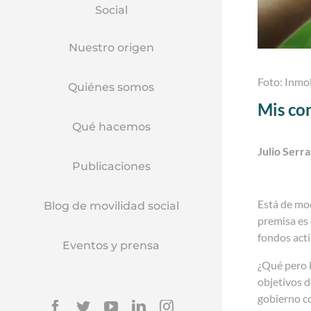
Social
Nuestro origen
Foto: Inmob
Quiénes somos
Mis con
Qué hacemos
Julio Serr
Publicaciones
Está de mod
Blog de movilidad social
premisa es 
fondos act
Eventos y prensa
¿Qué pero 
objetivos d
gobierno c