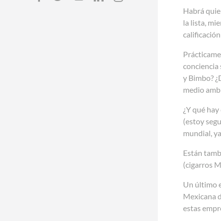
Habrá quien
la lista, 
calificació
Prácticamen
conciencia
y Bimbo? ¿
medio amb
¿Y qué hay
(estoy seg
mundial, ya
Están tamb
(cigarros 
Un último e
Mexicana de
estas empre