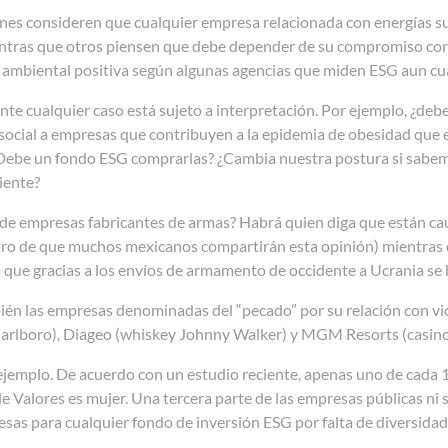
es consideren que cualquier empresa relacionada con energías suc
mientras que otros piensen que debe depender de su compromiso co
n ambiental positiva según algunas agencias que miden ESG aun cua
te cualquier caso está sujeto a interpretación. Por ejemplo, ¿deb
 social a empresas que contribuyen a la epidemia de obesidad qu
Debe un fondo ESG comprarlas? ¿Cambia nuestra postura si sabe
iente?
 de empresas fabricantes de armas? Habrá quien diga que están ca
uro de que muchos mexicanos compartirán esta opinión) mientras 
 que gracias a los envíos de armamento de occidente a Ucrania se 
ién las empresas denominadas del “pecado” por su relación con vi
Marlboro), Diageo (whiskey Johnny Walker) y MGM Resorts (casino 
jemplo. De acuerdo con un estudio reciente, apenas uno de cada 1
 Valores es mujer. Una tercera parte de las empresas públicas ni 
sas para cualquier fondo de inversión ESG por falta de diversidad