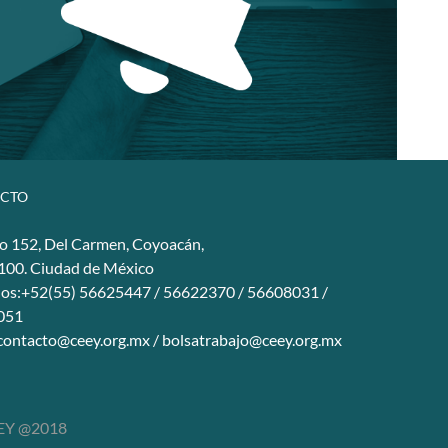
CTO
o 152, Del Carmen, Coyoacán,
4100. Ciudad de México
nos:+52(55) 56625447 / 56622370 / 56608031 /
051
contacto@ceey.org.mx
/
bolsatrabajo@ceey.org.mx
Y @2018