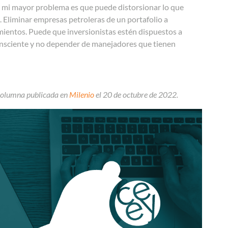
SG, mi mayor problema es que puede distorsionar lo que
. Eliminar empresas petroleras de un portafolio a
mientos. Puede que inversionistas estén dispuestos a
r consciente y no depender de manejadores que tienen
Columna publicada en
Milenio
el 20 de octubre de 2022.