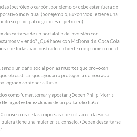
ias (petróleo o carbón, por ejemplo) debe estar fuera de
rporativo individual (por ejemplo, ExxonMobile tiene una
ndo su principal negocio es el petróleo).
en descartarse de un portafolio de inversión con
e estamos viviendo? ¿Qué hacer con McDonald’s, Coca Cola
mos que todas han mostrado un fuerte compromiso con el
usando un daño social por las muertes que provocan
que otros dirán que ayudan a proteger la democracia
ha logrado contener a Rusia.
cios como fumar, tomar y apostar. ¿Deben Philip Morris
Bellagio) estar excluidas de un portafolio ESG?
0 consejeros de las empresas que cotizan en la Bolsa
siquiera tiene una mujer en su consejo. ¿Deben descartarse
?