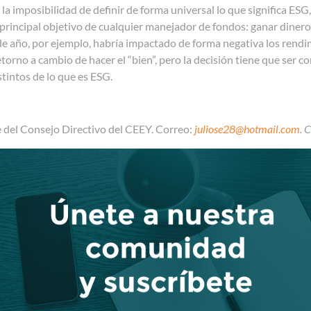
 la imposibilidad de definir de forma universal lo que significa E
 principal objetivo de cualquier manejador de fondos: ganar dinero
de año, por ejemplo, habría impactado de forma negativa los rendi
retorno a cambio de hacer el “bien”, pero la decisión tiene que se
istintos de lo que es ESG.
e del Consejo Directivo del CEEY. Correo:
juliose28@hotmail.com
. 