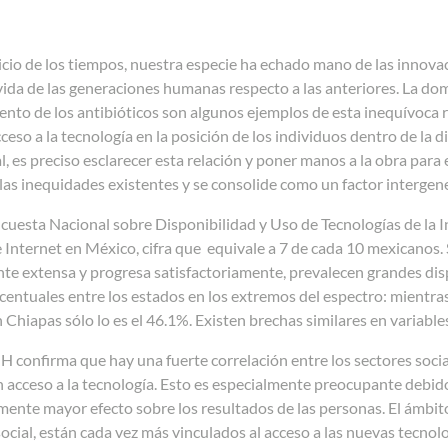
icio de los tiempos, nuestra especie ha echado mano de las innov
vida de las generaciones
humanas respecto a las anteriores. La dome
nto de los antibióticos son algunos ejemplos de esta inequívoca r
cceso a la tecnología en la posición de los
individuos dentro de la dis
al, es preciso esclarecer esta relación y poner manos a la obra para 
las inequidades existentes y se consolide como un factor
intergen
cuesta Nacional sobre Disponibilidad y Uso de Tecnologías de la
 Internet en México, cifra que equivale a 7 de cada 10 mexicanos. Si
nte extensa y progresa satisfactoriamente, prevalecen grandes dis
centuales entre los estados en los extremos del espectro: mientr
n Chiapas sólo lo es el 46.1%
. Existen brechas similares en variabl
H confirma que
hay una fuerte correlación entre los sectores socia
n acceso a la tecnología.
Esto es especialmente preocupante debido
ente mayor efecto sobre los resultados de las personas. El ámbito e
ocial, están cada vez más vinculados al acceso a las nuevas tecnol