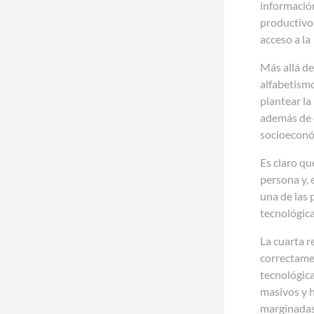
informació
productivos
acceso a la
Más allá de
alfabetismo
plantear la
además de d
socioeconó
Es claro qu
persona y, 
una de las 
tecnológica
La cuarta r
correctamen
tecnológica
masivos y h
marginadas 