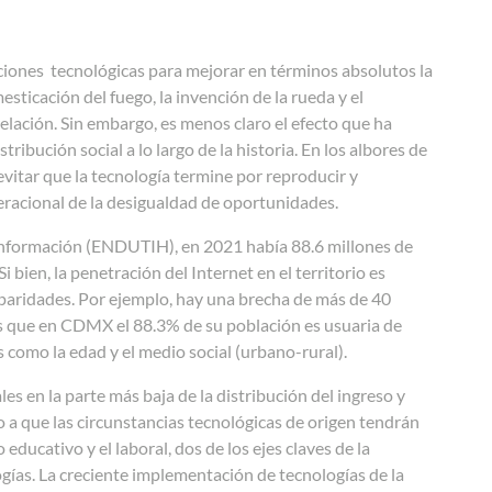
aciones
tecnológicas para mejorar en términos absolutos la
sticación del fuego, la invención de la rueda y el
elación. Sin
embargo, es menos claro el efecto que ha
tribución social a lo largo de la historia. En los albores de
evitar que la tecnología
termine por reproducir y
eracional de la desigualdad de oportunidades.
 Información (ENDUTIH), en 2021 había 88.6 millones de
 bien, la penetración del Internet en el territorio es
paridades. Por ejemplo, hay una brecha de más de 40
as que en CDMX el 88.3% de su población es usuaria de
es como la edad y el medio social (urbano-rural).
les en la parte más baja de la distribución del ingreso y
 a que l
as circunstancias tecnológicas de origen tendrán
ducativo y el laboral, dos de los ejes claves de la
ogías. La creciente implementación de tecnologías de la