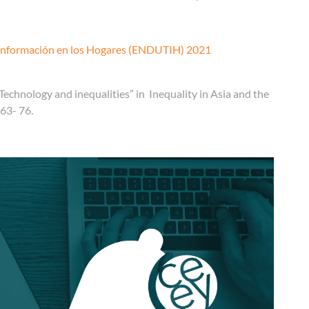
a Información en los Hogares (ENDUTIH) 2021
Technology and inequalities” in Inequality in Asia and the
 63- 76.