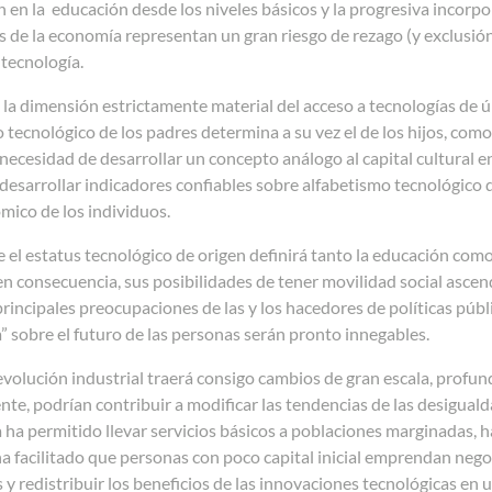
n en la
educación desde los niveles básicos y la progresiva incorp
 de la economía representan un gran riesgo de rezago (y exclusión
tecnología.
 la dimensión estrictamente material del acceso a tecnologías de 
 tecnológico de los padres determina a su vez el de los hijos, como
 necesidad de
desarrollar un concepto análogo al capital cultural 
esarrollar indicadores confiables sobre alfabetismo tecnológico 
mico de los individuos.
e el estatus tecnológico de origen definirá tanto la educación como
en consecuencia, sus posibilidades de tener movilidad social ascen
principales preocupaciones de las y los hacedores de políticas públ
” sobre el futuro de las personas serán pronto
innegables.
evolución industrial traerá consigo cambios de gran escala, profu
te, podrían contribuir a modificar las tendencias de las
desiguald
 ha permitido llevar servicios básicos a poblaciones marginadas, h
a facilitado que personas con poco capital inicial emprendan nego
y redistribuir los beneficios de las innovaciones tecnológicas en 