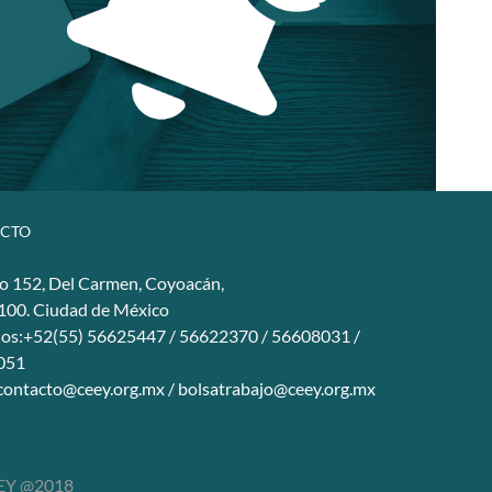
CTO
o 152, Del Carmen, Coyoacán,
4100. Ciudad de México
nos:+52(55) 56625447 / 56622370 / 56608031 /
051
contacto@ceey.org.mx
/
bolsatrabajo@ceey.org.mx
Y @2018