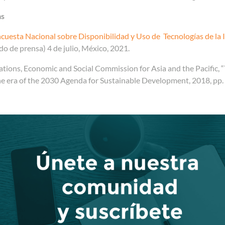
as
cuesta Nacional sobre Disponibilidad y Uso de Tecnologías de l
 de prensa) 4 de julio, México, 2021.
tions, Economic and Social Commission for Asia and the Pacific, “
the era of the 2030 Agenda for Sustainable Development, 2018, pp.