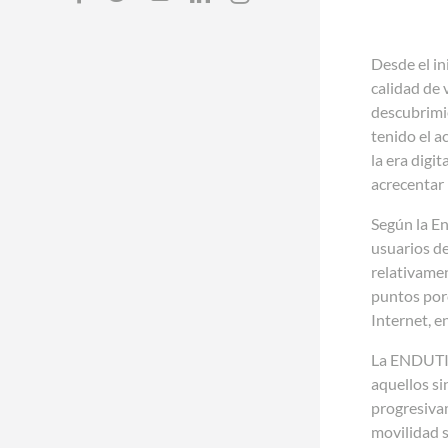
Desde el in
calidad de 
descubrimie
tenido el a
la era
digit
acrecentar 
Según la
En
usuarios de
relativame
puntos por
Internet, e
La ENDUTI
aquellos si
progresivam
movilidad s