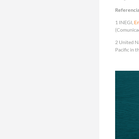
Referenci
1 INEGI,
En
(Comunicado
2 United Na
Pacific in 