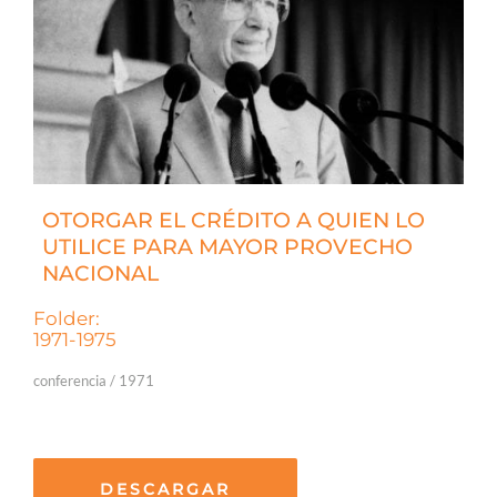
OTORGAR EL CRÉDITO A QUIEN LO
UTILICE PARA MAYOR PROVECHO
NACIONAL
Folder:
1971-1975
conferencia / 1971
DESCARGAR