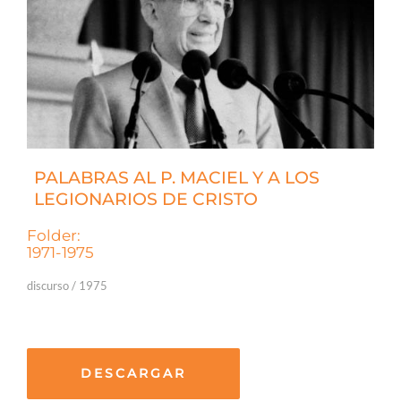
PALABRAS AL P. MACIEL Y A LOS
LEGIONARIOS DE CRISTO
Folder:
1971-1975
discurso / 1975
DESCARGAR