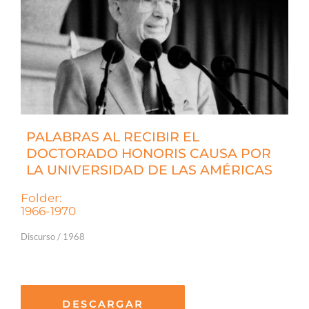
PALABRAS AL RECIBIR EL
DOCTORADO HONORIS CAUSA POR
LA UNIVERSIDAD DE LAS AMÉRICAS
Folder:
1966-1970
Discurso / 1968
DESCARGAR