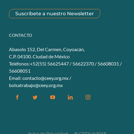
Suscríbete a nuestro Newsletter
CONTACTO
Abasolo 152, Del Carmen, Coyoacán,
C.P. 04100. Ciudad de México
Teléfonos:+52(55) 56625447 / 56622370 / 56608031 /
56608051
Email:
contacto@ceey.org.mx
/
bolsatrabajo@ceey.org.mx
Facebook
Twitter
YouTube
Linkedin
Instagram
Aviso de Privacidad
© CEEY @2018