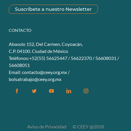
Suscríbete a nuestro Newsletter
CONTACTO
Abasolo 152, Del Carmen, Coyoacán,
C.P. 04100. Ciudad de México
Teléfonos:+52(55) 56625447 / 56622370 / 56608031 /
56608051
Email:
contacto@ceey.org.mx
/
bolsatrabajo@ceey.org.mx
Facebook
Twitter
YouTube
Linkedin
Instagram
Aviso de Privacidad
© CEEY @2018