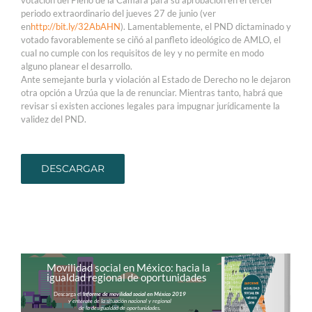
votación del Pleno de la Cámara para su aprobación en el tercer
periodo extraordinario del jueves 27 de junio (ver
en
http://bit.ly/32AbAHN
). Lamentablemente, el PND dictaminado y
votado favorablemente se ciñó al panfleto ideológico de AMLO, el
cual no cumple con los requisitos de ley y no permite en modo
alguno planear el desarrollo.
Ante semejante burla y violación al Estado de Derecho no le dejaron
otra opción a Urzúa que la de renunciar. Mientras tanto, habrá que
revisar si existen acciones legales para impugnar jurídicamente la
validez del PND.
DESCARGAR
Movilidad social en México: hacia la
igualdad regional de oportunidades
Descarga el
Informe de movilidad social en México 2019
y entérate de la situación nacional y regional
de la desigualdad de oportunidades.