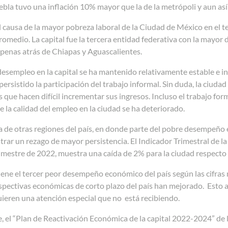
bla tuvo una inflación 10% mayor que la de la metrópoli y aun así 
l causa de la mayor pobreza laboral de la Ciudad de México en el te
romedio. La capital fue la tercera entidad federativa con la mayor
 apenas atrás de Chiapas y Aguascalientes.
desempleo en la capital se ha mantenido relativamente estable e in
ersistido la participación del trabajo informal. Sin duda, la ciud
 que hacen difícil incrementar sus ingresos. Incluso el trabajo f
ue la calidad del empleo en la ciudad se ha deteriorado.
a de otras regiones del país, en donde parte del pobre desempeño e
rar un rezago de mayor persistencia. El Indicador Trimestral de la
mestre de 2022, muestra una caída de 2% para la ciudad respecto 
tiene el tercer peor desempeño económico del país según las cifras
spectivas económicas de corto plazo del país han mejorado. Esto 
ieren una atención especial que no está recibiendo.
 el “Plan de Reactivación Económica de la capital 2022-2024” de l