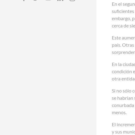
En el segu
suficientes
embargo, pa
cerca de si
Este aument
país. Otras
sorprenden
En la ciuda
condición e
otra entida
Si no sólo 
se habrían 
conurbada 
menos.
El incremen
y sus muni