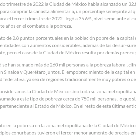
ndo trimestre de 2022 la Ciudad de México había alcanzado un 32.
 para comprar la canasta alimentaria, un porcentaje semejante al q
ra el tercer trimestre de 2022 llegó a 35.6%, nivel semejante al c
ete años en el combate a la pobreza.
o de 2.8 puntos porcentuales en la población pobre de la capital e
 entidades con aumentos considerables, además de las de sur-sure
te, pero el caso de la Ciudad de México resulta por demás preocu
d se han sumado más de 260 mil personas a la pobreza laboral, cifr
n Sinaloa y Querétaro juntos. El empobrecimiento de la capital e
d federativa, ya sea de regiones tradicionalmente muy pobres o d
consideramos la Ciudad de México sino toda su zona metropolitana
sumado a este tipo de pobreza cerca de 750 mil personas, lo que si
perteneciente al Estado de México. En el resto de esta última en
to en la pobreza en la zona metropolitana de la Ciudad de México n
cipios conurbados tuvieron el tercer menor aumento de precios e