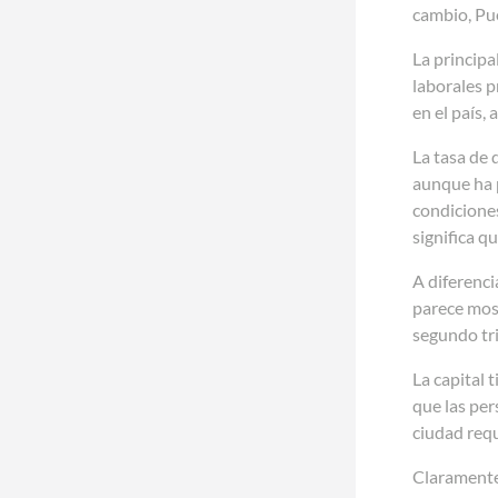
cambio, Pue
La principa
laborales p
en el país,
La tasa de 
aunque ha p
condiciones
significa q
A diferenci
parece most
segundo tri
La capital 
que las per
ciudad requ
Claramente,