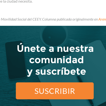
 la ciudad necesita.
e Movilidad Social del CEEY. Columna publicada originalmente en
Aren