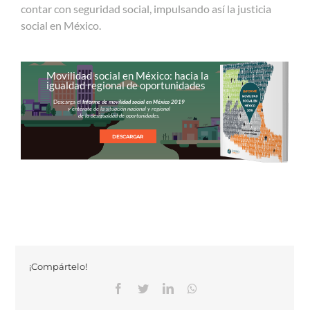
contar con seguridad social, impulsando así la justicia
social en México.
Movilidad social en México: hacia la
igualdad regional de oportunidades
Descarga el
Informe de movilidad social en México 2019
y entérate de la situación nacional y regional
de la desigualdad de oportunidades.
DESCARGAR
¡Compártelo!
Facebook
Twitter
Linkedin
Whatsapp