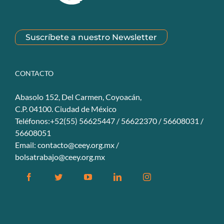
Suscríbete a nuestro Newsletter
CONTACTO
Abasolo 152, Del Carmen, Coyoacán,
C.P. 04100. Ciudad de México
Teléfonos:+52(55) 56625447 / 56622370 / 56608031 /
56608051
Email:
contacto@ceey.org.mx
/
bolsatrabajo@ceey.org.mx
Facebook
Twitter
YouTube
Linkedin
Instagram