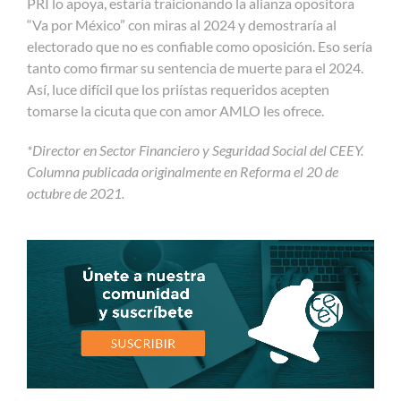
PRI lo apoya, estaría traicionando la alianza opositora
“Va por México” con miras al 2024 y demostraría al
electorado que no es confiable como oposición. Eso sería
tanto como firmar su sentencia de muerte para el 2024.
Así, luce difícil que los priístas requeridos acepten
tomarse la cicuta que con amor AMLO les ofrece.
*Director en Sector Financiero y Seguridad Social del CEEY.
Columna publicada originalmente en Reforma el 20 de
octubre de 2021.