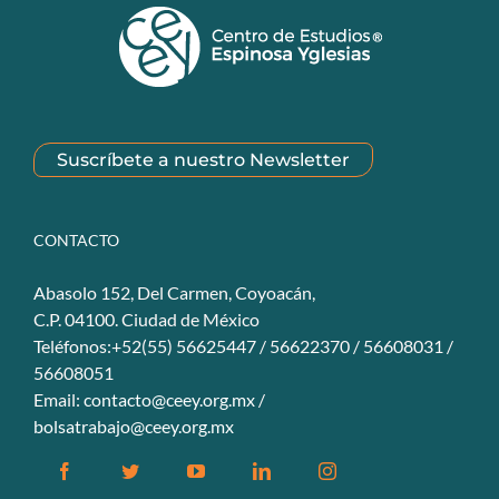
Suscríbete a nuestro Newsletter
CONTACTO
Abasolo 152, Del Carmen, Coyoacán,
C.P. 04100. Ciudad de México
Teléfonos:+52(55) 56625447 / 56622370 / 56608031 /
56608051
Email:
contacto@ceey.org.mx
/
bolsatrabajo@ceey.org.mx
Facebook
Twitter
YouTube
Linkedin
Instagram