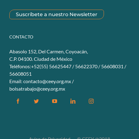
Suscríbete a nuestro Newsletter
CONTACTO
Abasolo 152, Del Carmen, Coyoacán,
C.P. 04100. Ciudad de México
Teléfonos:+52(55) 56625447 / 56622370 / 56608031 /
56608051
Email:
contacto@ceey.org.mx
/
bolsatrabajo@ceey.org.mx
Facebook
Twitter
YouTube
Linkedin
Instagram
Aviso de Privacidad
© CEEY @2018