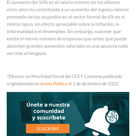
El aumento del 56% en el salario mínimo en los últimos
cinco años ha contribuido a un aumento del ingreso laboral
promedio de los ocupados en el sector formal de 6% en el
mismo lapso, sin efecto apreciable sobre la inflación, la
informalidad o el desempleo. Sin embargo, suponer que
existe el mismo número de empresas que antes que puede
absorber grandes aumentos salariales es una apuesta cada
vez más arriesgada.
*Director en Movilidad Social del CEEY. Columna publicada
originalmente en
Arena Pública
el 1 de diciembre de 2022.