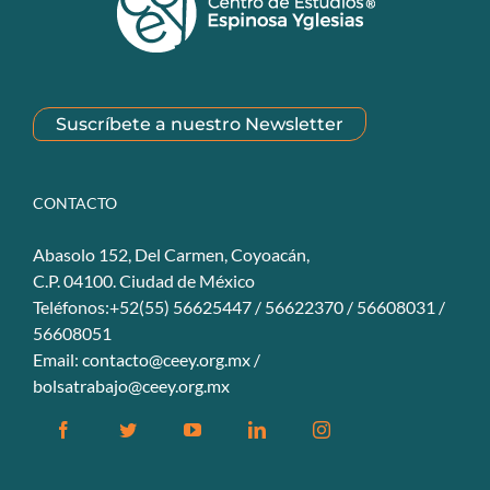
Suscríbete a nuestro Newsletter
CONTACTO
Abasolo 152, Del Carmen, Coyoacán,
C.P. 04100. Ciudad de México
Teléfonos:+52(55) 56625447 / 56622370 / 56608031 /
56608051
Email:
contacto@ceey.org.mx
/
bolsatrabajo@ceey.org.mx
Facebook
Twitter
YouTube
Linkedin
Instagram