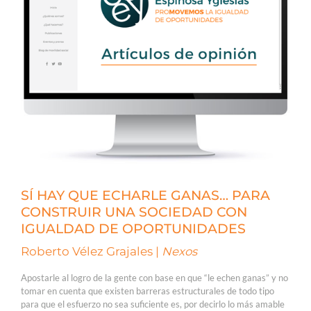
SÍ HAY QUE ECHARLE GANAS… PARA
CONSTRUIR UNA SOCIEDAD CON
IGUALDAD DE OPORTUNIDADES
Roberto Vélez Grajales |
Nexos
Apostarle al logro de la gente con base en que “le echen ganas” y no
tomar en cuenta que existen barreras estructurales de todo tipo
para que el esfuerzo no sea suficiente es, por decirlo lo más amable