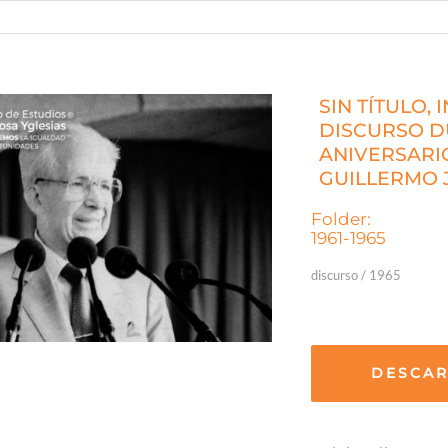
SIN TÍTULO,
DISCURSO D
ANIVERSARI
GUILLERMO 
Folder:
1961-1965
discurso / 1965
DESCA