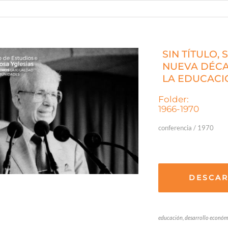
SIN TÍTULO,
NUEVA DÉCA
LA EDUCACI
Folder:
1966-1970
conferencia / 1970
DESCA
educación, desarrollo económ