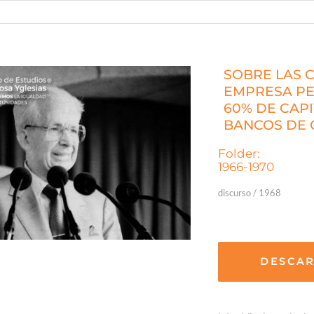
SOBRE LAS C
EMPRESA PE
60% DE CAPI
BANCOS DE
Folder:
1966-1970
discurso / 1968
DESCA