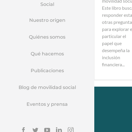
movilidad soci
Social
Este libro busc
responder esta
Nuestro origen
otras pregunta
para explorar 
particular el
Quiénes somos
papel que
desempeña la
Qué hacemos
inclusión
financiera...
Publicaciones
Blog de movilidad social
Eventos y prensa
Facebook
Twitter
YouTube
Linkedin
Instagram