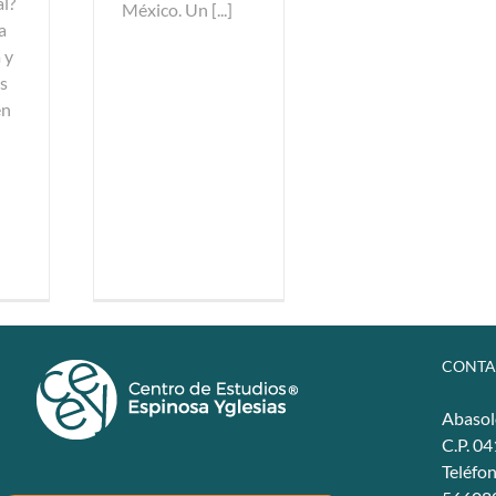
al?
México. Un [...]
a
 y
s
en
CONTA
Abasol
C.P. 0
Teléfo