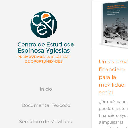
Banca y f
Libros
Naciona
Bancaria
P
Un sistema
financiero
para la
movilidad
Inicio
social
¿De qué mane
Documental Texcoco
puede el siste
financiero ayu
Semáforo de Movilidad
a impulsar la