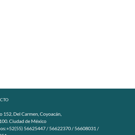
CTO
o 152, Del Carmen, Coyoacán,
4100. Ciudad de México
nos:+52(55) 56625447 / 56622370 / 56608031 /