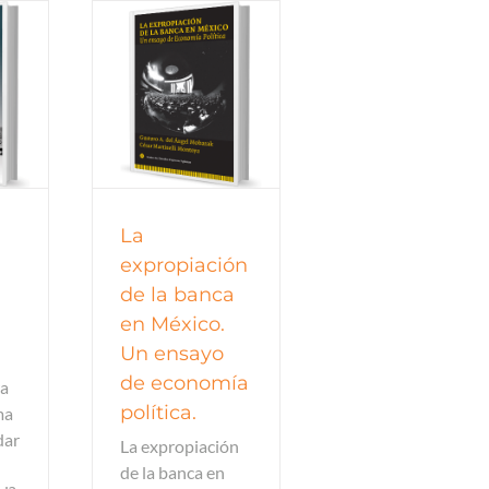
inanzas -
lización
remio MEY
La
expropiación
de la banca
en México.
Un ensayo
de economía
ra
política.
ma
dar
La expropiación
de la banca en