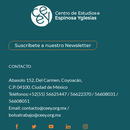
Suscríbete a nuestro Newsletter
CONTACTO
Abasolo 152, Del Carmen, Coyoacán,
C.P. 04100. Ciudad de México
Teléfonos:+52(55) 56625447 / 56622370 / 56608031 /
56608051
Email:
contacto@ceey.org.mx
/
bolsatrabajo@ceey.org.mx
Facebook
Twitter
YouTube
Linkedin
Instagram