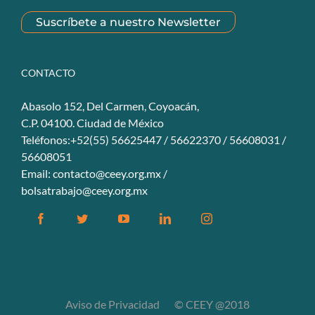
Suscríbete a nuestro Newsletter
CONTACTO
Abasolo 152, Del Carmen, Coyoacán,
C.P. 04100. Ciudad de México
Teléfonos:+52(55) 56625447 / 56622370 / 56608031 /
56608051
Email:
contacto@ceey.org.mx
/
bolsatrabajo@ceey.org.mx
Facebook
Twitter
YouTube
Linkedin
Instagram
Aviso de Privacidad
© CEEY @2018