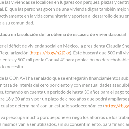
e las viviendas se localicen en lugares con parques, plazas y cent
ial. El que las personas gocen de una vivienda digna también mejora
activamente en la vida comunitaria y aporten al desarrollo de su e
a a su comunidad.
Estado en la solución del problema de escasez de vivienda social
r el déficit de vivienda social en México, la presidenta Claudia
Regularización (
https://rb.gy/n2j0kx
). Éste buscará que 500 mil vi
ientes y 500 mil por la Conavi
4*
para población no derechohabient
 lo necesita.
r de la CONAVI ha señalado que se entregarán financiamientos sub
n tasa de interés del cero por ciento y con mensualidades asequibl
os, tomando en cuenta un periodo de hasta 30 años para el pago to
re 18 y 30 años y por un plazo de cinco años que podrá ampliarse 
o cual se determinará con un estudio socioeconómico (
https://rb.g
tiva preocupa mucho porque pone en riego los ahorros de los trab
mismos van a ser utilizados, sin su consentimiento, para financiar