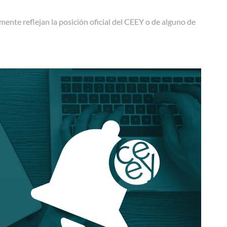
ente reflejan la posición oficial del CEEY o de alguno de