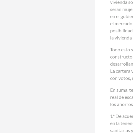
vivienda so
serán mujer
en el gobie
el mercado 
posibilidad
la vivienda
Todo esto s
constructor
desarrollan
La cartera 
con votos, 
En suma, te
real de esc
los ahorros
1*
De acuer
en la tenen
sanitarias 