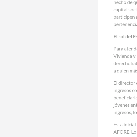
hecho de qu
capital soc
participen 
pertenenci
El rol del 
Para atende
Vivienda y 
derechohab
a quien más
El directo
ingresos co
beneficiari
jóvenes ent
ingresos, l
Esta inicia
AFORE. Los 