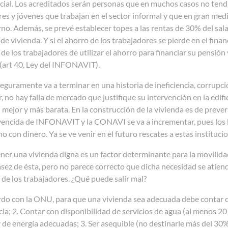
cial. Los acreditados serán personas que en muchos casos no tend
es y jóvenes que trabajan en el sector informal y que en gran medi
rno. Además, se prevé establecer topes a las rentas de 30% del sala
de vivienda. Y si el ahorro de los trabajadores se pierde en el finan
 de los trabajadores de utilizar el ahorro para financiar su pensió
 (art 40, Ley del INFONAVIT).
eguramente va a terminar en una historia de ineficiencia, corrupci
, no hay falla de mercado que justifique su intervención en la edifi
 mejor y más barata. En la construcción de la vivienda es de preve
vencida de INFONAVIT y la CONAVI se va a incrementar, pues los b
no con dinero. Ya se ve venir en el futuro rescates a estas instituc
ner una vivienda digna es un factor determinante para la movilida
asez de ésta, pero no parece correcto que dicha necesidad se atien
 de los trabajadores. ¿Qué puede salir mal?
do con la ONU, para que una vivienda sea adecuada debe contar con
cia; 2. Contar con disponibilidad de servicios de agua (al menos 20 
y de energía adecuadas; 3. Ser asequible (no destinarle más del 30% 