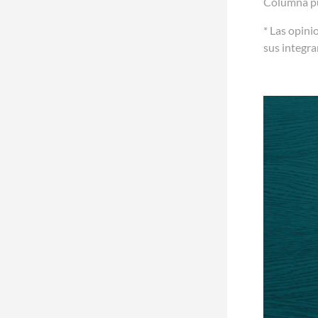
Columna pu
* Las opini
sus integr