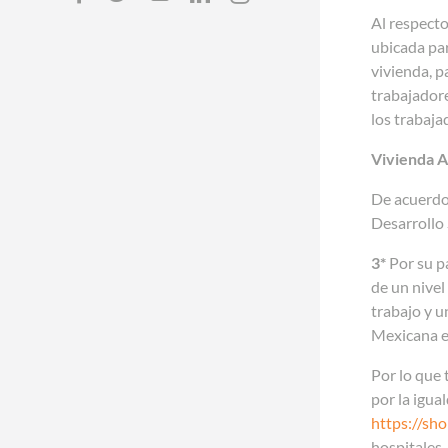
Al respecto
ubicada par
vivienda, p
trabajadore
los trabaja
Vivienda A
De acuerdo
Desarrollo
3*
Por su p
de un nivel
trabajo y u
Mexicana en 
Por lo que 
por la igua
https://sh
hospitales,