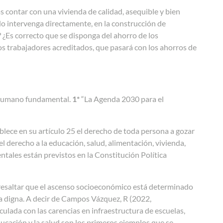
s contar con una vivienda de calidad, asequible y bien
ado intervenga directamente, en la construcción de
? ¿Es correcto que se disponga del ahorro de los
os trabajadores acreditados, que pasará con los ahorros de
 humano fundamental.
1*
“La Agenda 2030 para el
lece en su artículo 25 el derecho de toda persona a gozar
el derecho a la educación, salud, alimentación, vivienda,
ntales están previstos en la Constitución Política
de resaltar que el ascenso socioeconómico está determinado
da digna. A decir de Campos Vázquez, R (2022,
ulada con las carencias en infraestructura de escuelas,
ducación y la salud son los primeros ejemplos que se