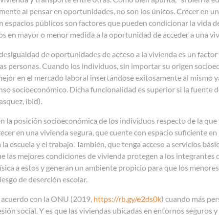
 mente al pensar en oportunidades, no son los únicos. Crecer en un
n espacios públicos son factores que pueden condicionar la vida d
dos en mayor o menor medida a la oportunidad de acceder a una vi
 desigualdad de oportunidades de acceso a la vivienda es un factor
las personas. Cuando los individuos, sin importar su origen socio
mejor en el mercado laboral insertándose exitosamente al mismo
nso socioeconómico. Dicha funcionalidad es superior si la fuente 
squez, ibid).
n la posición socioeconómica de los individuos respecto de la que
ecer en una vivienda segura, que cuente con espacio suficiente en 
 la escuela y el trabajo. También, que tenga acceso a servicios bási
e las mejores condiciones de vivienda protegen a los integrantes 
ísica a estos y generan un ambiente propicio para que los menore
riesgo de deserción escolar.
acuerdo con la ONU (2019,
https://rb.gy/e2ds0k
) cuando más per
ión social. Y es que las viviendas ubicadas en entornos seguros y ag