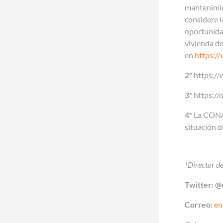
mantenimien
considere l
oportunidad
vivienda de
en
https:/
2*
https://
3*
https://
4*
La CONAV
situación d
*Director d
Twitter: @
Correo:
en