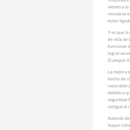
vienen a la
recrearse e
están liga
Y es que la
de vida de 
funcionar 
lograr asce
(Campos Va
La mejora e
hecho de cr
razonable a
debido a qu
seguridad f
mitigue el 
Además de 
mayor cohes