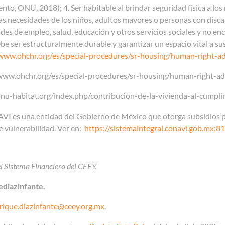
to, ONU, 2018); 4. Ser habitable al brindar seguridad física a los
as necesidades de los niños, adultos mayores o personas con disc
es de empleo, salud, educación y otros servicios sociales y no en
be ser estructuralmente durable y garantizar un espacio vital a s
/www.ohchr.org/es/special-procedures/sr-housing/human-right-a
www.ohchr.org/es/special-procedures/sr-housing/human-right-a
onu-habitat.org/index.php/contribucion-de-la-vivienda-al-cump
I es una entidad del Gobierno de México que otorga subsidios par
e vulnerabilidad. Ver en:
https://sistemaintegral.conavi.gob.mx:8
el Sistema Financiero del CEEY.
ediazinfante.
rique.diazinfante@ceey.org.mx
.