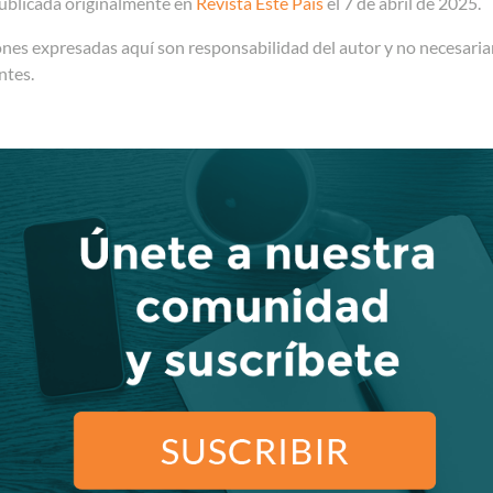
blicada originalmente en
Revista Este País
el 7 de abril de 2025.
ones expresadas aquí son responsabilidad del autor y no necesariam
antes.