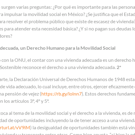
 surgen varias preguntas: ¿Por qué es importante para las persona
a impulsar la movilidad social en México? ¿Se justifica que el Est
ara resolver el problema público que existe de escasez de vivienda
s para atender esta necesidad básica? ¿Y si no pagan sus deudas l
dores?
decuada, un Derecho Humano para la Movilidad Social
 con la ONU, el contar con una vivienda adecuada es un derecho
 Sostenible reconoce el derecho a una vivienda adecuada.
2*
arte, la Declaración Universal de Derechos Humanos de 1948 estab
 de vida adecuado, lo cual incluye, entre otros, ejercer eficazmente 
na pensión de vejez (
https://rb.gy/lolnn7
). Estos derechos fundame
los artículos 3º, 4º y 5º.
toca al tema de la movilidad social y el derecho a la vivienda, es 
ldad de oportunidades incluyendo la de tener acceso a una vivien
orturl.at/vV9iM
) la desigualdad de oportunidades también está vinc
 vivienda y transporte entre otras. Como bien apunta, “si bien la e