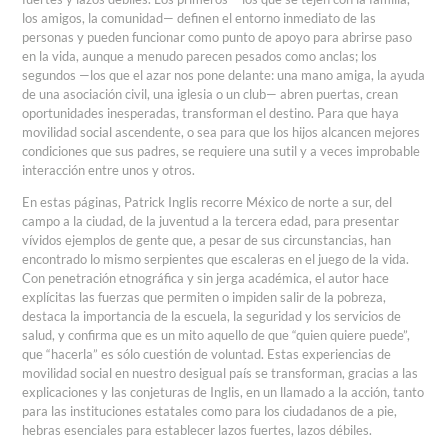
los amigos, la comunidad— definen el entorno inmediato de las
personas y pueden funcionar como punto de apoyo para abrirse paso
en la vida, aunque a menudo parecen pesados como anclas; los
segundos —los que el azar nos pone delante: una mano amiga, la ayuda
de una asociación civil, una iglesia o un club— abren puertas, crean
oportunidades inesperadas, transforman el destino. Para que haya
movilidad social ascendente, o sea para que los hijos alcancen mejores
condiciones que sus padres, se requiere una sutil y a veces improbable
interacción entre unos y otros.
En estas páginas, Patrick Inglis recorre México de norte a sur, del
campo a la ciudad, de la juventud a la tercera edad, para presentar
vívidos ejemplos de gente que, a pesar de sus circunstancias, han
encontrado lo mismo serpientes que escaleras en el juego de la vida.
Con penetración etnográfica y sin jerga académica, el autor hace
explícitas las fuerzas que permiten o impiden salir de la pobreza,
destaca la importancia de la escuela, la seguridad y los servicios de
salud, y confirma que es un mito aquello de que “quien quiere puede”,
que “hacerla” es sólo cuestión de voluntad. Estas experiencias de
movilidad social en nuestro desigual país se transforman, gracias a las
explicaciones y las conjeturas de Inglis, en un llamado a la acción, tanto
para las instituciones estatales como para los ciudadanos de a pie,
hebras esenciales para establecer lazos fuertes, lazos débiles.