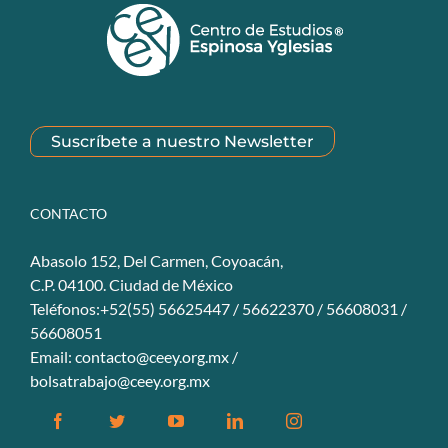
Suscríbete a nuestro Newsletter
CONTACTO
Abasolo 152, Del Carmen, Coyoacán,
C.P. 04100. Ciudad de México
Teléfonos:+52(55) 56625447 / 56622370 / 56608031 /
56608051
Email:
contacto@ceey.org.mx
/
bolsatrabajo@ceey.org.mx
Facebook
Twitter
YouTube
Linkedin
Instagram