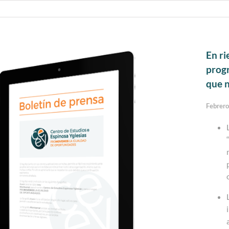
En ri
progr
que n
Febrer