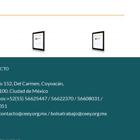
CTO
o 152, Del Carmen, Coyoacán,
4100. Ciudad de México
nos:+52(55) 56625447 / 56622370 / 56608031 /
051
contacto@ceey.org.mx
/
bolsatrabajo@ceey.org.mx