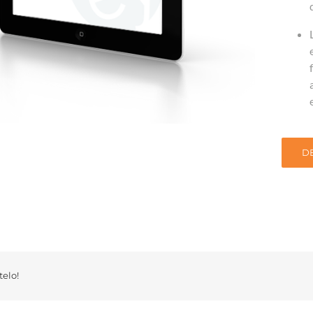
D
elo!