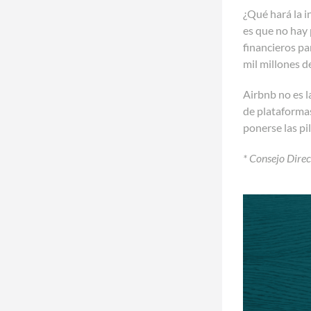
¿Qué hará la i
es que no hay 
financieros pa
mil millones d
Airbnb no es l
de plataformas
ponerse las pil
* Consejo Direc