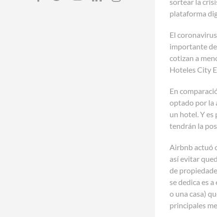
sortear la cri
plataforma dig
El coronavirus
importante del
cotizan a meno
Hoteles City E
En comparación
optado por la 
un hotel. Y es
tendrán la pos
Airbnb actuó c
así evitar que
de propiedades
se dedica es a
o una casa) qu
principales m