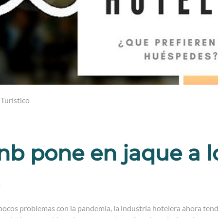
Turístico
nb pone en jaque a l
*
 pocos problemas con la pandemia, la industria hotelera ahora te