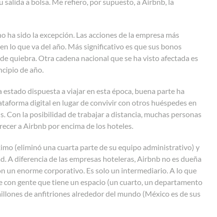
 salida a bolsa. Me refiero, por supuesto, a Airbnb, la
no ha sido la excepción. Las acciones de la empresa más
en lo que va del año. Más significativo es que sus bonos
de quiebra. Otra cadena nacional que se ha visto afectada es
ncipio de año.
 estado dispuesta a viajar en esta época, buena parte ha
taforma digital en lugar de convivir con otros huéspedes en
s. Con la posibilidad de trabajar a distancia, muchas personas
orecer a Airbnb por encima de los hoteles.
ximo (eliminó una cuarta parte de su equipo administrativo) y
dad. A diferencia de las empresas hoteleras, Airbnb no es dueña
n un enorme corporativo. Es solo un intermediario. A lo que
aje con gente que tiene un espacio (un cuarto, un departamento
millones de anfitriones alrededor del mundo (México es de sus