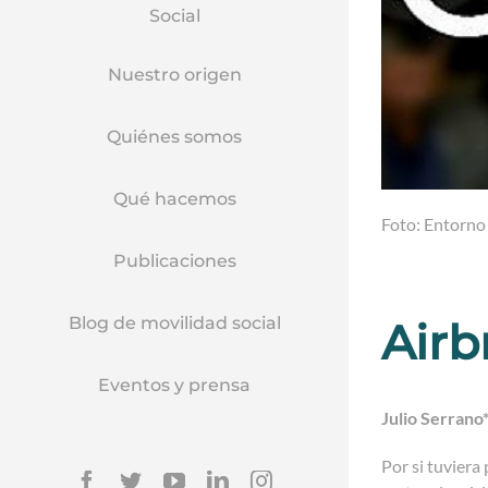
Social
Nuestro origen
Quiénes somos
Qué hacemos
Foto: Entorno 
Publicaciones
Blog de movilidad social
Airb
Eventos y prensa
Julio Serrano
Por si tuviera
Facebook
Twitter
YouTube
Linkedin
Instagram