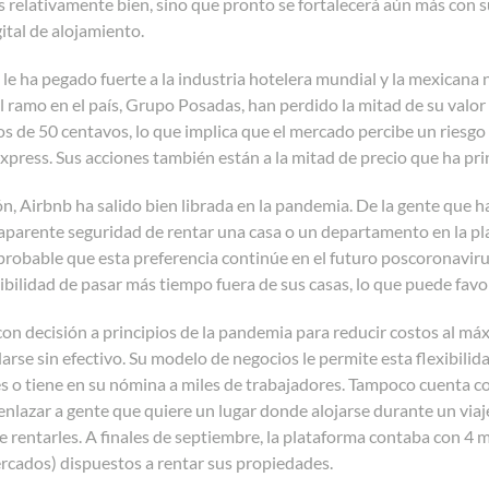
sis relativamente bien, sino que pronto se fortalecerá aún más con su
ital de alojamiento.
 le ha pegado fuerte a la industria hotelera mundial y la mexicana 
 ramo en el país, Grupo Posadas, han perdido la mitad de su valor 
s de 50 centavos, lo que implica que el mercado percibe un riesgo 
xpress. Sus acciones también están a la mitad de precio que ha pri
, Airbnb ha salido bien librada en la pandemia. De la gente que ha
aparente seguridad de rentar una casa o un departamento en la pla
 probable que esta preferencia continúe en el futuro poscoronaviru
ibilidad de pasar más tiempo fuera de sus casas, lo que puede fav
on decisión a principios de la pandemia para reducir costos al má
darse sin efectivo. Su modelo de negocios le permite esta flexibili
 o tiene en su nómina a miles de trabajadores. Tampoco cuenta co
 enlazar a gente que quiere un lugar donde alojarse durante un vi
e rentarles. A finales de septiembre, la plataforma contaba con 4 
ercados) dispuestos a rentar sus propiedades.