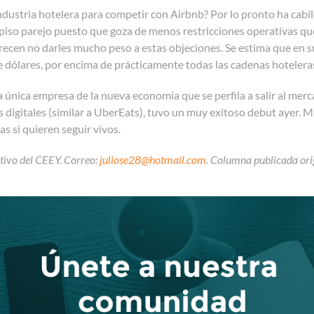
ndustria hotelera para competir con Airbnb? Por lo pronto ha cabi
piso parejo puesto que goza de menos restricciones operativas que
recen no darles mucho peso a estas objeciones. Se estima que en s
e dólares, por encima de prácticamente todas las cadenas hoteler
a única empresa de la nueva economía que se perfila a salir al merc
 digitales (similar a UberEats), tuvo un muy exitoso debut ayer. Má
as si quieren seguir vivos.
tivo del CEEY. Correo:
juliose28@hotmail.com
. Columna publicada ori