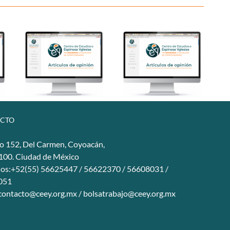
CTO
o 152, Del Carmen, Coyoacán,
4100. Ciudad de México
nos:+52(55) 56625447 / 56622370 / 56608031 /
051
contacto@ceey.org.mx
/
bolsatrabajo@ceey.org.mx