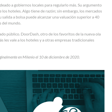
ldeado a gobiernos locales para regularlo más. Su argumento
 los hoteles. Algo tiene de razón; sin embargo, los mercados
u salida a bolsa puede alcanzar una valuación superior a 40
as del mundo.
ado público. DoorDash, otro de los favoritos de la nueva ola
s les vale a los hoteles y a otras empresas tradicionales
ginalmente en Milenio el 10 de diciembre de 2020.