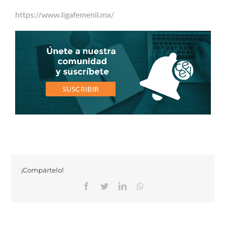
https://www.ligafemenil.mx/
¡Compártelo!
Facebook
Twitter
Linkedin
Whatsapp